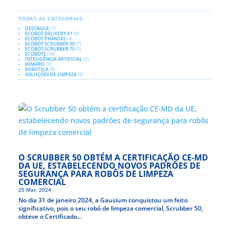
TODAS AS CATEGORIAS:
DESTAQUE
(7)
ECOBOT DELIVERY X1
(0)
ECOBOT PHANTAS
(4)
ECOBOT SCRUBBER 50
(7)
ECOBOT SCRUBBER 75
(1)
ECOBOTS
(14)
INTELIGÊNCIA ARTIFICIAL
(7)
KEMARO
(1)
ROBOTICA
(8)
SOLUÇÕES DE LIMPEZA
(5)
O SCRUBBER 50 OBTÉM A CERTIFICAÇÃO CE-MD
DA UE, ESTABELECENDO NOVOS PADRÕES DE
SEGURANÇA PARA ROBÔS DE LIMPEZA
COMERCIAL
25 Mar, 2024
No dia 31 de janeiro 2024, a Gausium conquistou um feito
significativo, pois o seu robô de limpeza comercial, Scrubber 50,
obteve o Certificado...